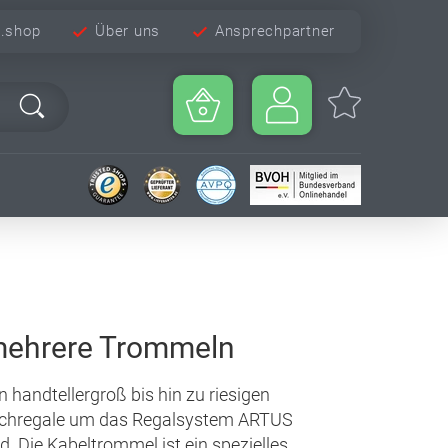
e.shop
Über uns
Ansprechpartner
 mehrere Trommeln
 handtellergroß bis hin zu riesigen
achregale um das Regalsystem ARTUS
d. Die Kabeltrommel ist ein spezielles