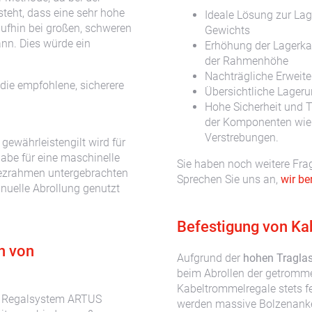
teht, dass eine sehr hohe
Ideale Lösung zur La
raufhin bei großen, schweren
Gewichts
nn. Dies würde ein
Erhöhung der Lagerka
der Rahmenhöhe
Nachträgliche Erweite
die empfohlene, sicherere
Übersichtliche Lager
Hohe Sicherheit und T
der Komponenten wie 
Verstrebungen.
 gewährleistengilt wird für
abe für eine maschinelle
Sie haben noch weitere Fra
apezrahmen untergebrachten
Sprechen Sie uns an,
wir be
nuelle Abrollung genutzt
Befestigung von K
n von
Aufgrund der
hohen Tragla
beim Abrollen der getromm
Kabeltrommelregale stets f
m Regalsystem ARTUS
werden massive Bolzenanker