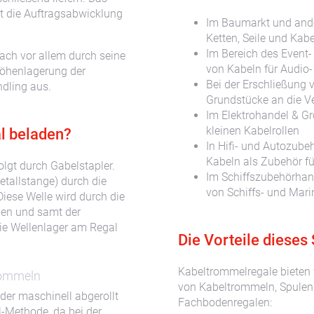
t die Auftragsabwicklung
Im Baumarkt und ande
Ketten, Seile und Kabe
Im Bereich des Even
ch vor allem durch seine
von Kabeln für Audio-
Höhenlagerung der
Bei der Erschließung 
dling aus.
Grundstücke an die V
Im Elektrohandel & G
kleinen Kabelrollen
l beladen?
In Hifi- und Autozube
Kabeln als Zubehör f
lgt durch Gabelstapler.
Im Schiffszubehörhan
etallstange) durch die
von Schiffs- und Mar
Diese Welle wird durch die
en und samt der
die Wellenlager am Regal
Die Vorteile dieses
Kabeltrommelregale bieten 
rommeln
von Kabeltrommeln, Spulen
er maschinell abgerollt
Fachbodenregalen:
-Methode, da bei der