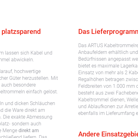
 platzsparend
Das Lieferprogramm
Das ARTUS Kabeltrommelrega
Anbaufeldern erhältlich un
m lassen sich Kabel und
Bedürfnissen angepasst wer
ommel abwickeln.
bietet es maximale Lagerka
darauf, hochwertige
Einsatz von mehr als 2 Kab
cher Güter herzustellen. Mit
Regalhöhen betragen zwis
d auch besondere
Feldbreiten von 1.000 mm 
eltrommeln einfach gelöst.
besteht aus zwei Facheben
Kabeltrommel dienen, Well
ln und dicken Schläuchen
und Ablaufkonen zur Arreti
nd die Ware direkt am
ebenfalls im Lieferumfang e
. Die exakte Abmessung
platz- sondern auch
lte Menge
direkt am
Andere Einsatzgebi
chließend liefern. Das