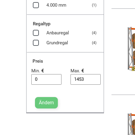
4.000 mm
(1)
Regaltyp
Anbauregal
(4)
Grundregal
(4)
Preis
Min.
€
Max.
€
Ändern