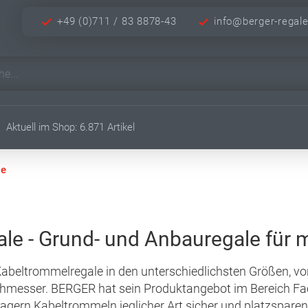
+49 (0)711 / 83 8878-43
info@berger-regal
Aktuell im Shop: 6.871 Artikel
le
le - Grund- und Anbauregale für
e Kabeltrommelregale in den unterschiedlichsten Größen, von
hmesser. BERGER hat sein Produktangebot im Bereich F
lagern Kabeltrommeln jeglicher Art sicher und platzsparen