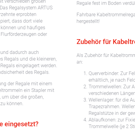
it verschieden großen
Regale fest im Boden verdü
. Das Regalsystem ARTUS
rzehnte erprobten
Fahrbare Kabeltrommelrega
iert, dass dort viele
hergestellt!
 können und häufiges
 Flurförderzeugen oder
Zubehör für Kabelt
n und dadurch auch
Als Zubehör für Kabeltromm
 Regals und die kleineren,
an:
 Regals eingelagert werden.
ndsicherheit des Regals.
Querverbinder: Zur Fe
erhältlich, je nach Fel
lung der Regale mit einem
Trommelwellen: Zur A
eltrommeln ein Stapler mit
verschiedenen Längen e
, um über die großen,
Wellenlager: für die
 zu können.
Trapezrahmen. Wellen
Regalstütze in der g
Ablaufkonen: zur Fixi
 eingesetzt?
Trommelwelle (je 2 St