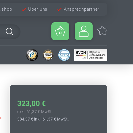
e.shop
Über uns
Ansprechpartner
323,00 €
exkl. 61,37 € MwSt.
0
384,37 €
inkl. 61,37 € MwSt.