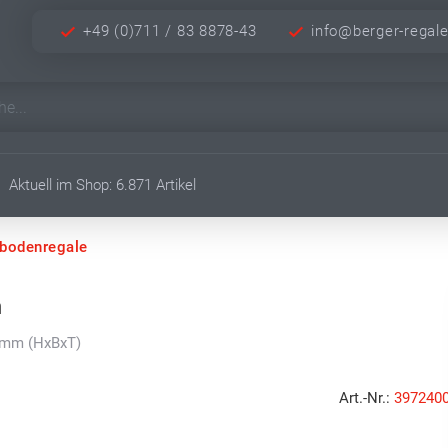
+49 (0)711 / 83 8878-43
info@berger-regal
Aktuell im Shop: 6.871 Artikel
hbodenregale
m
0 mm (HxBxT)
Art.-Nr.:
397240