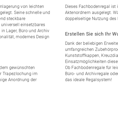
inlagerung von leichten
Dieses Fachbodenregal ist
gelegt. Seine
schnelle und
Aktenordnern ausgelegt. Wä
hend
steckbare
doppelseitige Nutzung des 
universell einsetzbares
in Lager, Büro und Archiv
Erstellen Sie sich Ihr 
ionalität, modernes Design
Dank der
beliebigen Erweite
umfangreichen Zubehörpr
Kunststoffkappen, Kreuzdiag
Einsatzmöglichkeiten dies
edem gewünschten
Ob Fachbodenregale für leic
er Trapezlochung im
Büro- und Archivregale ode
ebige Anordnung
der
das ideale Regalsystem!