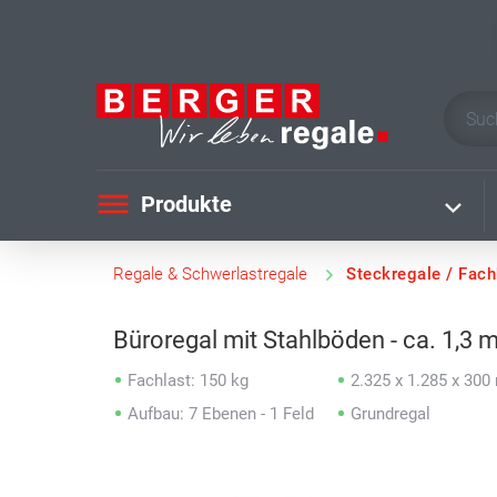
Produkte
Regale & Schwerlastregale
Steckregale / Fac
Büroregal mit Stahlböden - ca. 1,3 
Fachlast: 150 kg
2.325 x 1.285 x 30
Aufbau: 7 Ebenen - 1 Feld
Grundregal