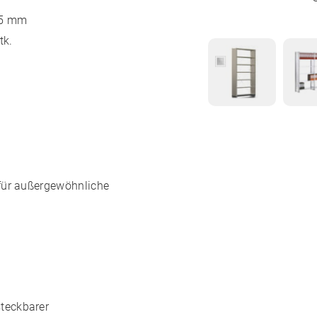
25 mm
tk.
für außergewöhnliche
teckbarer