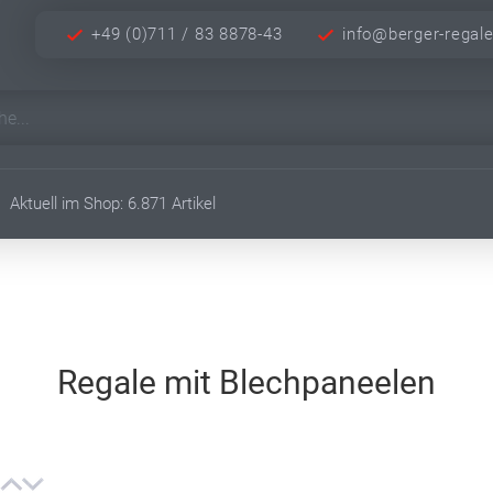
+49 (0)711 / 83 8878-43
info@berger-regal
Aktuell im Shop: 6.871 Artikel
Regale mit Blechpaneelen