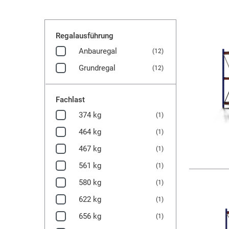
Regalausführung
Anbauregal
(12)
Grundregal
(12)
Fachlast
374 kg
(1)
464 kg
(1)
467 kg
(1)
561 kg
(1)
580 kg
(1)
622 kg
(1)
656 kg
(1)