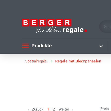
Produkte
Spezialregale
Regale mit Blechpaneelen
Preis
Weiter
← Zurück
1
2
Weiter →