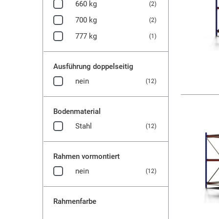
660 kg
(2)
700 kg
(2)
777 kg
(1)
Ausführung doppelseitig
nein
(12)
Bodenmaterial
Stahl
(12)
Rahmen vormontiert
nein
(12)
Rahmenfarbe