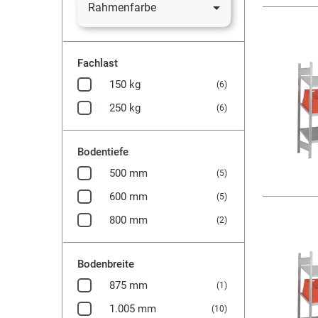
Rahmenfarbe
Fachlast
150 kg
(6)
250 kg
(6)
Bodentiefe
500 mm
(5)
600 mm
(5)
800 mm
(2)
Bodenbreite
875 mm
(1)
1.005 mm
(10)