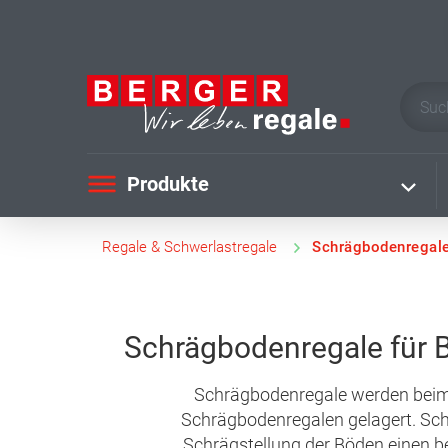
Produkte
Regale & Schwerlastregale
Schrägbodenregal
Schrägbodenregale für B
Schrägbodenregale werden beim L
Schrägbodenregalen gelagert. Schr
Schrägstellung der Böden einen bes