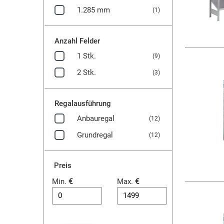
1.285 mm
(1)
Anzahl Felder
1 Stk.
(9)
2 Stk.
(3)
Regalausführung
Anbauregal
(12)
Grundregal
(12)
Preis
Min.
€
Max.
€