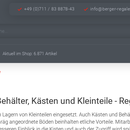
+49 (0)711 / 83 8878-43
info@berger-regal
Aktuell im Shop: 6.871 Artikel
e
ehälter, Kästen und Kleinteile - R
agern von Kleinteilen eingesetzt. Auch Kästen und Behälte
äg angeordnete Böden beinhalten etliche Vorteile. Mitar
seren Einblick in die Kisten und auch der Zugriff wird spür