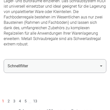
Lager- und Büroräume einziehen. Das Schraubsystem RUDI
ist universell einsetzbar und ideal geeignet für die Lagerung
von unpalettierter Ware oder Kleinteilen. Die
Fachbodenregale bestehen im Wesentlichen aus nur zwei
Bausteinen (Rahmen und Fachböden) und lassen sich
dank des, umfangreichen Zubehörs zu komplexen
Regalzeilen für alle Anwendungen Ihrer Warenlagerung
erweitern. Metall Schraubregale sind als Schwerlastregal
extrem robust.
Schnellfilter
Mehr Filter einblenden
1
2
3
4
5
13
...