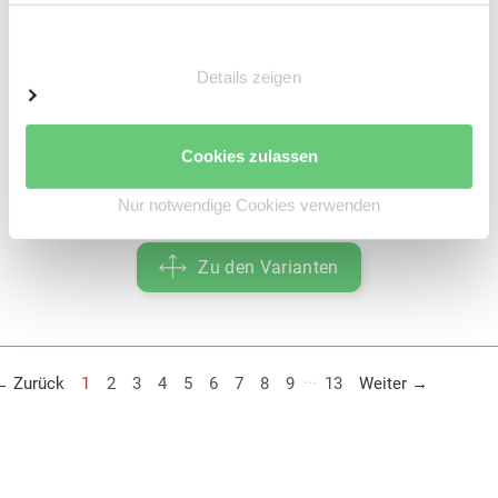
Aufbau: 6 Ebenen - 1 Feld
Einwilligungsauswahl
2.500 x 1.005 x 300 mm (HxBxT)
Grundregal oder Anbauregal
Details zeigen
Versandfertig in:
2
Werktagen
Cookies zulassen
ab 277,00 €
Nur notwendige Cookies verwenden
exkl. 52,63 € MwSt.
Zu den Varianten
...
Weiter
← Zurück
1
2
3
4
5
6
7
8
9
13
Weiter →