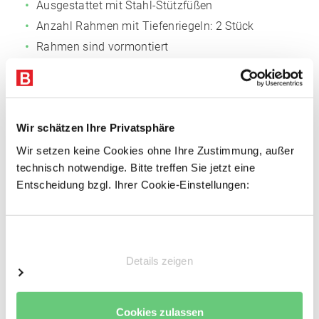
Ausgestattet mit Stahl-Stützfüßen
Anzahl Rahmen mit Tiefenriegeln: 2 Stück
Rahmen sind vormontiert
Fachböden
Fachmaß: 1.285 x 600 mm (BxT)
Wir schätzen Ihre Privatsphäre
Anzahl der Böden: 7 Stk.
Wir setzen keine Cookies ohne Ihre Zustimmung, außer
Einlegeböden Span, 16 mm P4
technisch notwendige. Bitte treffen Sie jetzt eine
Inkl. 2 Stufenbalken pro Boden, verzinkt
Entscheidung bzgl. Ihrer Cookie-Einstellungen:
Sicherungsstifte
Keine zusätzliche Aussteifung notwendig
Einwilligungsauswahl
Vorteile
Details zeigen
Einfacher Regalaufbau
Schnelle Fachbodenmontage dank steckbarer
Cookies zulassen
Fachbodenträger