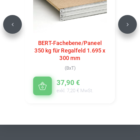
Previous
Next
BERT-Fachebene/Paneel
350 kg für Regalfeld 1.695 x
300 mm
(BxT)
37,90 €
exkl. 7,20 € MwSt.