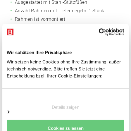
Ausgestattet mit Stahl-Stützfüßen
Anzahl Rahmen mit Tiefenriegeln: 1 Stück
Rahmen ist vormontiert
Fachböden
Fachmaß: 1.695 x 300 mm (BxT)
Wir schätzen Ihre Privatsphäre
Anzahl der Böden: 7 Stk.
Wir setzen keine Cookies ohne Ihre Zustimmung, außer
Einlegeböden Span, 16 mm P4
technisch notwendige. Bitte treffen Sie jetzt eine
Inkl. 2 Stufenbalken pro Boden, verzinkt
Entscheidung bzgl. Ihrer Cookie-Einstellungen:
Sicherungsstifte
Keine zusätzliche Aussteifung notwendig
Einwilligungsauswahl
Vorteile
Details zeigen
Einfacher Regalaufbau
Schnelle Fachbodenmontage dank steckbarer
Cookies zulassen
Fachbodenträger