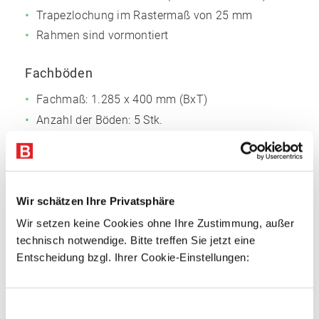
Trapezlochung im Rastermaß von 25 mm
Rahmen sind vormontiert
Fachböden
Fachmaß: 1.285 x 400 mm (BxT)
Anzahl der Böden: 5 Stk.
Oberflächen glanzverzinkt
3-fach gekantet, 40 mm Rohrkante, für
außergewöhnliche Stabilität
Mit Systemlochungen für Zubehör
Wir schätzen Ihre Privatsphäre
Wir setzen keine Cookies ohne Ihre Zustimmung, außer
Vorteile
technisch notwendige. Bitte treffen Sie jetzt eine
Entscheidung bzgl. Ihrer Cookie-Einstellungen:
Einfacher Regalaufbau
Schnelle Fachbodenmontage dank steckbarer
Fachbodenträger
Einwilligungsauswahl