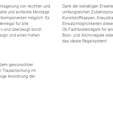
inlagerung von leichten und
Dank der
beliebigen Erweite
elle und einfache Montage
umfangreichen Zubehörpr
lkomponenten möglich. Es
Kunststoffkappen, Kreuzdiag
enregal für alle
Einsatzmöglichkeiten dies
iv und überzeugt durch
Ob Fachbodenregale für leic
Design und einen
hohen
Büro- und Archivregale ode
das ideale Regalsystem!
edem gewünschten
er Trapezlochung im
ebige Anordnung
der