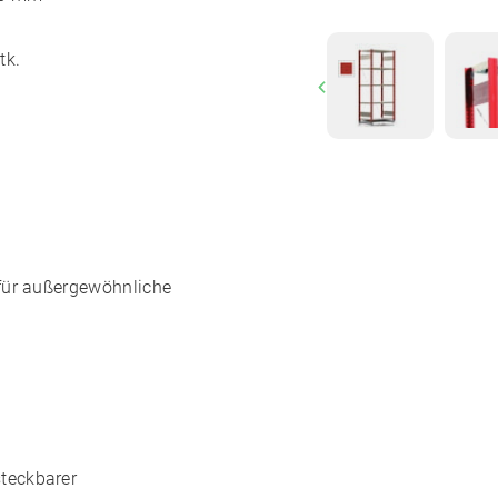
tk.
Previous
für außergewöhnliche
teckbarer