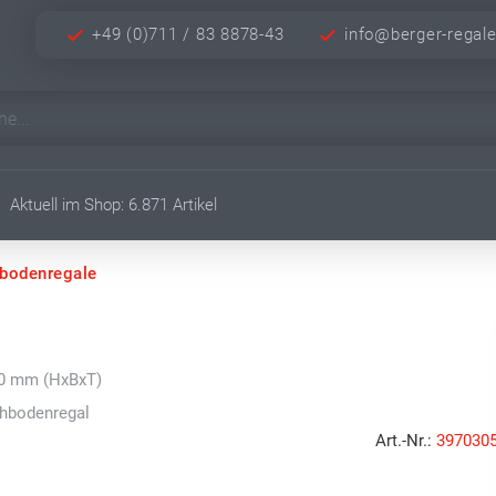
+49 (0)711 / 83 8878-43
info@berger-regal
Aktuell im Shop: 6.871 Artikel
hbodenregale
00 mm (HxBxT)
chbodenregal
Art.-Nr.:
397030