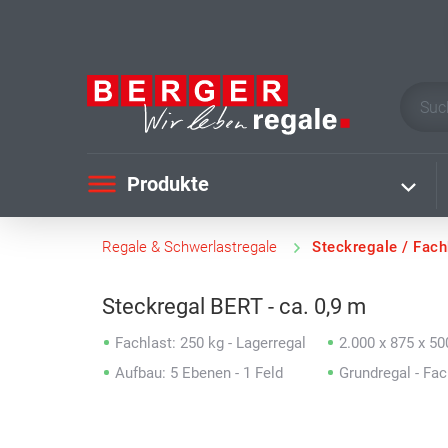
Produkte
Regale & Schwerlastregale
Steckregale / Fac
Steckregal BERT - ca. 0,9 m
Fachlast: 250 kg - Lagerregal
2.000 x 875 x 5
Aufbau: 5 Ebenen - 1 Feld
Grundregal - Fa