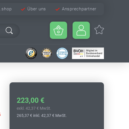
e.shop
Über uns
Ansprechpartner
223,00 €
exkl. 42,37 € MwSt.
5
265,37 €
inkl. 42,37 € MwSt.