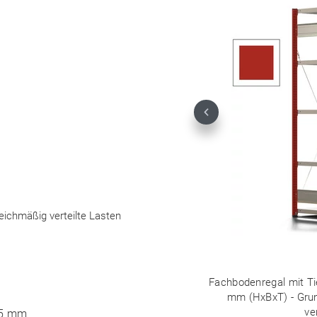
Previous
leichmäßig verteilte Lasten
Fachbodenregal mit Tie
mm (HxBxT) - Grun
ve
25 mm