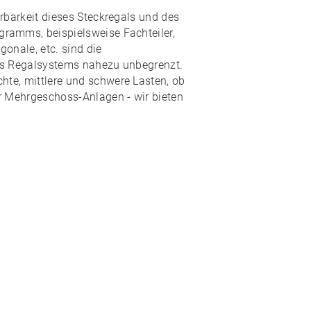
rbarkeit
dieses Steckregals und des
ogramms
, beispielsweise Fachteiler,
onale, etc. sind die
es Regalsystems nahezu
unbegrenzt
.
hte, mittlere und schwere Lasten, ob
r Mehrgeschoss-Anlagen - wir bieten