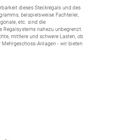
rbarkeit
dieses Steckregals und des
ogramms
, beispielsweise Fachteiler,
onale, etc. sind die
es Regalsystems nahezu
unbegrenzt
.
hte, mittlere und schwere Lasten, ob
r Mehrgeschoss-Anlagen - wir bieten