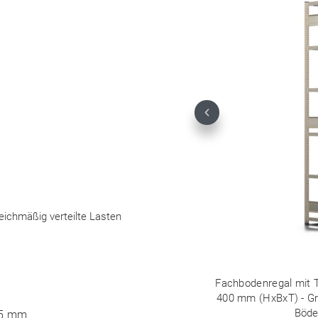
Previous
leichmäßig verteilte Lasten
Fachbodenregal mit Ti
400 mm (HxBxT) - Grun
Böde
25 mm