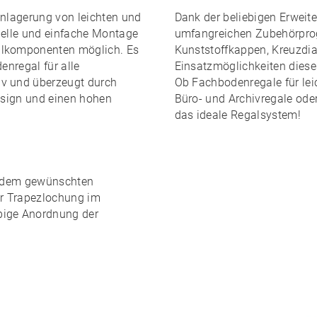
inlagerung von leichten und
Dank der
beliebigen Erweite
elle und einfache Montage
umfangreichen Zubehörpr
lkomponenten möglich. Es
Kunststoffkappen, Kreuzdiag
enregal für alle
Einsatzmöglichkeiten dies
iv und überzeugt durch
Ob Fachbodenregale für leic
Design und einen
hohen
Büro- und Archivregale ode
das ideale Regalsystem!
edem gewünschten
er Trapezlochung im
ebige Anordnung
der