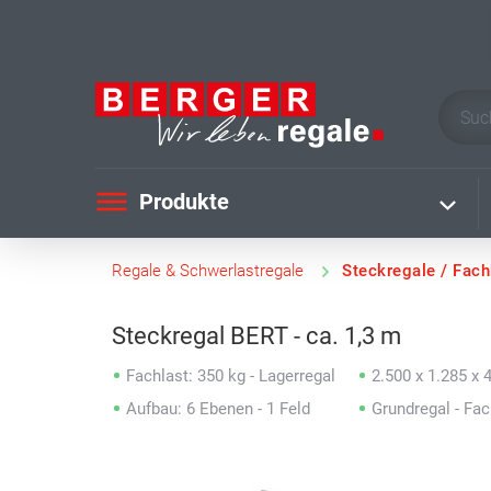
Produkte
Regale & Schwerlastregale
Steckregale / Fac
Steckregal BERT - ca. 1,3 m
Fachlast: 350 kg - Lagerregal
2.500 x 1.285 x
Aufbau: 6 Ebenen - 1 Feld
Grundregal - Fa