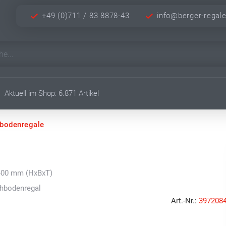
+49 (0)711 / 83 8878-43
info@berger-regal
Aktuell im Shop: 6.871 Artikel
hbodenregale
 400 mm (HxBxT)
chbodenregal
Art.-Nr.:
397208