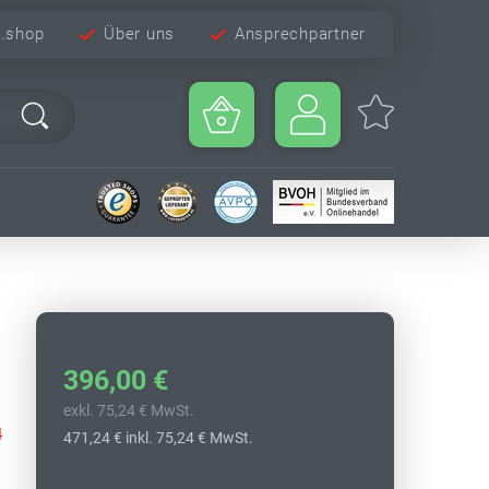
e.shop
Über uns
Ansprechpartner
396,00 €
exkl. 75,24 € MwSt.
4
471,24 €
inkl. 75,24 € MwSt.