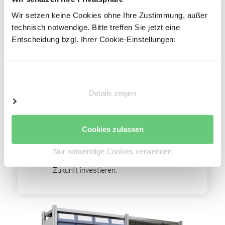
Einfacher Regalaufbau
Wir setzen keine Cookies ohne Ihre Zustimmung, außer
Schnelle Fachbodenmontage dank steckbarer
technisch notwendige. Bitte treffen Sie jetzt eine
Fachbodenträger
Entscheidung bzgl. Ihrer Cookie-Einstellungen:
Einfache Erweiterbarkeit durch Grund- und
Anbaufelder
Optimale Raumnutzung
Einwilligungsauswahl
Hohe Wirtschaftlichkeit
Details zeigen
Sie können dieses Regal im Laufe der
Cookies zulassen
nächsten Jahre beliebig erweitern und
müssen nicht komplett neu kaufen. Dank
Nur notwendige Cookies verwenden
dieser Ausbaufähigkeit können Sie in die
Zukunft investieren.