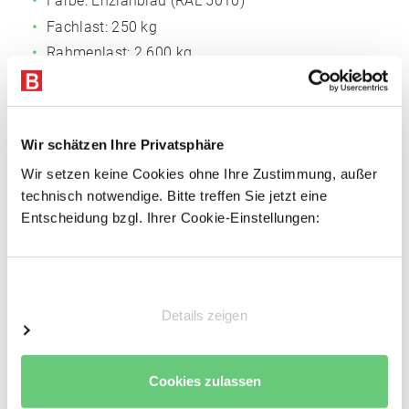
Farbe: Enzianblau (RAL 5010)
Fachlast: 250 kg
Rahmenlast: 2.600 kg
Feldlast: 1.500 kg *
*Lagerebenen inklusive Fußlagerung.
Wir schätzen Ihre Privatsphäre
*Alle angegebenen Traglasten gelten für gleichmäßig
verteilte Lasten.
Wir setzen keine Cookies ohne Ihre Zustimmung, außer
technisch notwendige. Bitte treffen Sie jetzt eine
Abmessungen
Entscheidung bzgl. Ihrer Cookie-Einstellungen:
Höhe: 2.500 mm
Breite: 1.000 mm
Einwilligungsauswahl
Tiefe: 520 mm
Details zeigen
Fachbreite: 1.000 mm
Nutztiefe: 400 mm
Cookies zulassen
Ihre Vorteile