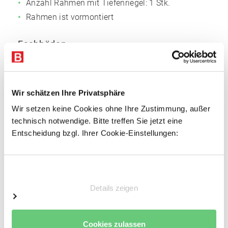
Anzahl Rahmen mit Tiefenriegel: 1 Stk.
Rahmen ist vormontiert
Fachböden
Fachmaß: 1.005 x 600 mm (BxT)
Anzahl der Böden: 6 Stk.
Oberflächen: Verzinkt
Wir schätzen Ihre Privatsphäre
3-fach gekantet, 40 mm Rohrkante, für
Wir setzen keine Cookies ohne Ihre Zustimmung, außer
außergewöhnliche Stabilität
technisch notwendige. Bitte treffen Sie jetzt eine
Entscheidung bzgl. Ihrer Cookie-Einstellungen:
Mit Systemlochungen für Zubehör
Vorteile
Einwilligungsauswahl
Einfacher Regalaufbau
Details zeigen
Schnelle Fachbodenmontage dank steckbarer
Fachbodenträger
Einfache Erweiterbarkeit durch Grund- und
Cookies zulassen