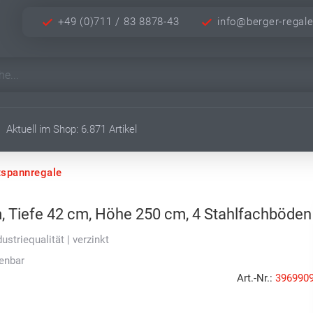
+49 (0)711 / 83 8878-43
info@berger-regal
Aktuell im Shop: 6.871 Artikel
tspannregale
, Tiefe 42 cm, Höhe 250 cm, 4 Stahlfachböden
ustriequalität | verzinkt
ienbar
Art.-Nr.:
396990