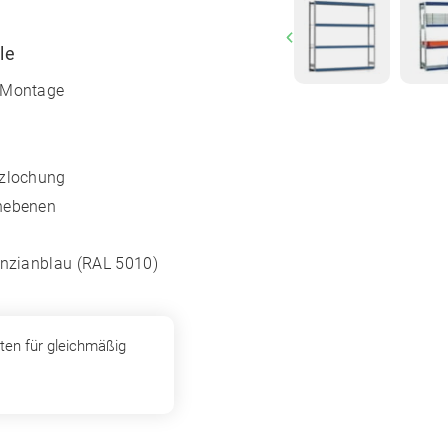
Previous
le
e Montage
ezlochung
chebenen
Enzianblau (RAL 5010)
ten für gleichmäßig