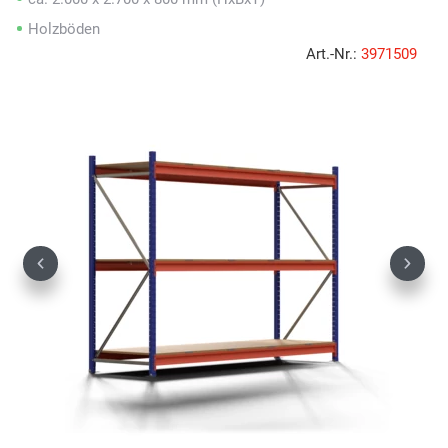
Holzböden
Art.-Nr.:
3971509
Previous
Next