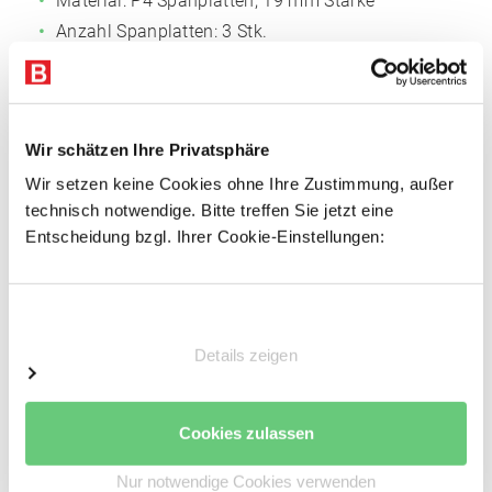
Material: P4 Spanplatten, 19 mm Stärke
Anzahl Spanplatten: 3 Stk.
Anzahl Tiefenstege: 12 Stk.
Inklusive Tiefenstege
Wir schätzen Ihre Privatsphäre
Auflageträger
Wir setzen keine Cookies ohne Ihre Zustimmung, außer
Je 2 Auflageträger pro Fachebene
technisch notwendige. Bitte treffen Sie jetzt eine
Kaltgeformte Z-Profile
Entscheidung bzgl. Ihrer Cookie-Einstellungen:
Auflageträger aus hochwertigem Stahl
Auflagekante: 19 mm
Einwilligungsauswahl
Pulverbeschichtete Oberfläche
Farbe: Reinorange (RAL 2004)
Details zeigen
Inkl. Sicherungsstiften gegen unbeabsichtigtes
Ausheben
Cookies zulassen
Stützrahmen
Nur notwendige Cookies verwenden