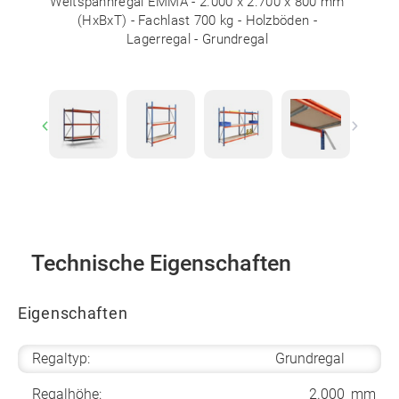
Weitspannregal EMMA - 2.000 x 2.700 x 800 mm
(HxBxT) - Fachlast 700 kg - Holzböden -
Lagerregal - Grundregal
Previous
Next
Technische Eigenschaften
Eigenschaften
Regaltyp:
Grundregal
Regalhöhe:
2.000
mm