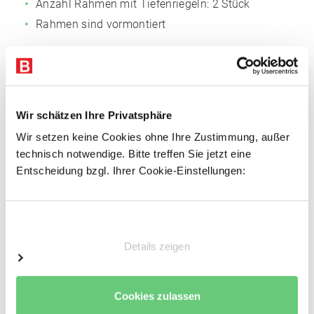
Anzahl Rahmen mit Tiefenriegeln: 2 Stück
Rahmen sind vormontiert
Fachböden
Fachmaß: 1.695 x 400 mm (BxT)
Anzahl der Böden: 5 Stk.
Wir schätzen Ihre Privatsphäre
Einlegeböden Span, 16 mm P4
Wir setzen keine Cookies ohne Ihre Zustimmung, außer
Inkl. 2 Stufenbalken pro Boden, verzinkt
technisch notwendige. Bitte treffen Sie jetzt eine
Sicherungsstifte
Entscheidung bzgl. Ihrer Cookie-Einstellungen:
Keine zusätzliche Aussteifung notwendig
Einwilligungsauswahl
Vorteile
Details zeigen
Einfacher Regalaufbau
Schnelle Fachbodenmontage dank steckbarer
Fachbodenträger
Cookies zulassen
Einfache Erweiterbarkeit durch Grund- und