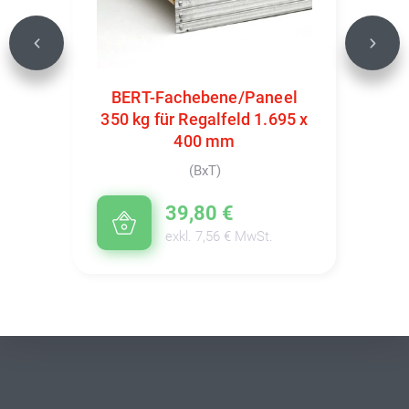
Previous
Next
BERT-Fachebene/Paneel
350 kg für Regalfeld 1.695 x
400 mm
(BxT)
39,80 €
exkl. 7,56 € MwSt.