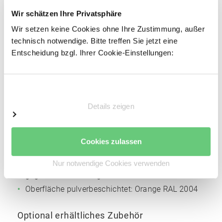
Profiliertes Bandstahl
Wir schätzen Ihre Privatsphäre
Profilbreite: 85 mm
Wir setzen keine Cookies ohne Ihre Zustimmung, außer
Materialstärke: 2 mm
technisch notwendige. Bitte treffen Sie jetzt eine
Höhenverstellraster für die Trägerholme: 50 mm
Entscheidung bzgl. Ihrer Cookie-Einstellungen:
Oberfläche pulverbeschichtet:
Silbergrau
NCS
S4005
Einwilligungsauswahl
Auflageträger
Details zeigen
Kaltgewalztes Kastenprofil
Angeschweißte Vier-Finger-Einhängelasche zur
Cookies zulassen
sicheren, kraftschlüssigen Verbindung
Inkl. zwei Sicherungsstiften je Auflageträger
Nur notwendige Cookies verwenden
gegen unbeabsichtigtes Ausheben
Oberfläche pulverbeschichtet:
Orange
RAL 2004
Optional erhältliches Zubehör