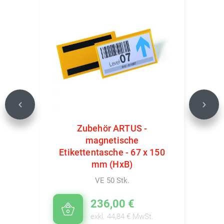
Previous
Next
Zubehör ARTUS -
magnetische
Etikettentasche - 67 x 150
mm (HxB)
VE 50 Stk.
236,00 €
exkl. 44,84 € MwSt.