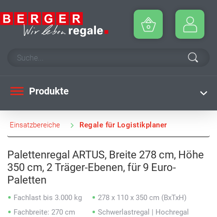
Produkte
Einsatzbereiche
Regale für Logistikplaner
Palettenregal ARTUS, Breite 278 cm, Höhe
350 cm, 2 Träger-Ebenen, für 9 Euro-
Paletten
Fachlast bis 3.000 kg
278 x 110 x 350 cm (BxTxH)
Fachbreite: 270 cm
Schwerlastregal | Hochregal