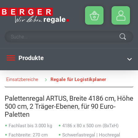
Produkte
Einsatzbereiche
Regale für Logistikplaner
Palettenregal ARTUS, Breite 4186 cm, Höhe
500 cm, 2 Träger-Ebenen, für 90 Euro-
Paletten
Fachlast bis 3.000 kg
4186 x 80 x 500 cm (BxTxH)
Fachbreite: 270 cm
Schwerlastregal | Hochregal