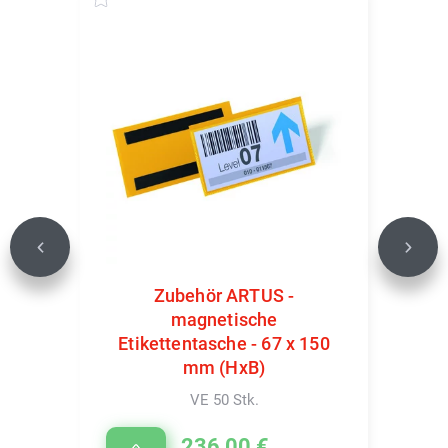
Previous
Next
Zubehör ARTUS -
magnetische
Etikettentasche - 67 x 150
mm (HxB)
VE 50 Stk.
236,00 €