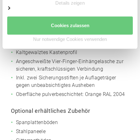
Details zeigen
Höhenverstellraster für die Trägerholme: 50 mm
Oberfläche pulverbeschichtet:
Silbergrau
NCS
S4005
Cookies zulassen
Nur notwendige Cookies verwenden
Auflageträger
Kaltgewalztes Kastenprofil
Angeschweißte Vier-Finger-Einhängelasche zur
sicheren, kraftschlüssigen Verbindung
Inkl. zwei Sicherungsstiften je Auflageträger
gegen unbeabsichtigtes Ausheben
Oberfläche pulverbeschichtet:
Orange
RAL 2004
Optional erhältliches Zubehör
Spanplattenböden
Stahlpaneele