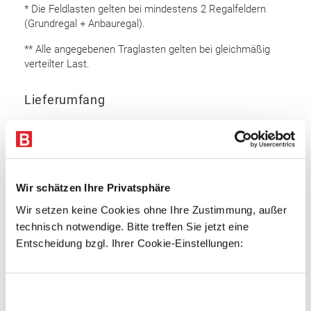
* Die Feldlasten gelten bei mindestens 2 Regalfeldern
(Grundregal + Anbauregal).
** Alle angegebenen Traglasten gelten bei gleichmäßig
verteilter Last.
Lieferumfang
Rahmen 5.000 x 800 mm (HxT): 16 Stk.
Auflageträger 2.700 mm: 60 Stk
Bodenanker
Sicherungsstifte
Wir schätzen Ihre Privatsphäre
Wir setzen keine Cookies ohne Ihre Zustimmung, außer
Rahmen
technisch notwendige. Bitte treffen Sie jetzt eine
Entscheidung bzgl. Ihrer Cookie-Einstellungen:
Omega Rahmenprofil
Profiliertes Bandstahl
Profilbreite: 85 mm
Einwilligungsauswahl
Materialstärke: 2 mm