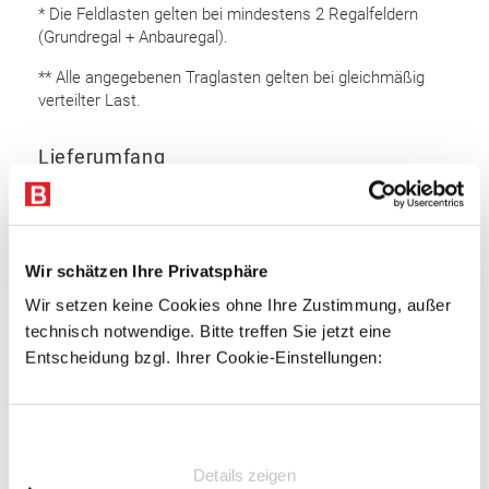
* Die Feldlasten gelten bei mindestens 2 Regalfeldern
(Grundregal + Anbauregal).
** Alle angegebenen Traglasten gelten bei gleichmäßig
verteilter Last.
Lieferumfang
Rahmen 6.500 x 1.100 mm (HxT): 5 Stk.
Auflageträger 2.700 mm: 32 Stk.
Bodenanker
Wir schätzen Ihre Privatsphäre
Sicherungsstifte
Wir setzen keine Cookies ohne Ihre Zustimmung, außer
technisch notwendige. Bitte treffen Sie jetzt eine
Rahmen
Entscheidung bzgl. Ihrer Cookie-Einstellungen:
Omega Rahmenprofil
Profiliertes Bandstahl
Einwilligungsauswahl
Profilbreite: 100 mm
Details zeigen
Materialstärke: 2,5 mm