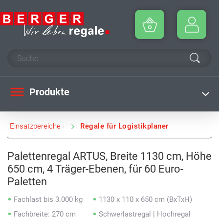
Produkte
Einsatzbereiche
Regale für Logistikplaner
Palettenregal ARTUS, Breite 1130 cm, Höhe
650 cm, 4 Träger-Ebenen, für 60 Euro-
Paletten
Fachlast bis 3.000 kg
1130 x 110 x 650 cm (BxTxH)
Fachbreite: 270 cm
Schwerlastregal | Hochregal