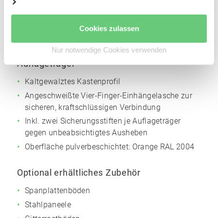
Höhenverstellraster für die Trägerholme: 50 mm
Oberfläche pulverbeschichtet:
Silbergrau
NCS
Cookies zulassen
S4005
Nur notwendige Cookies verwenden
Auflageträger
Kaltgewalztes Kastenprofil
Angeschweißte Vier-Finger-Einhängelasche zur
sicheren, kraftschlüssigen Verbindung
Inkl. zwei Sicherungsstiften je Auflageträger
gegen unbeabsichtigtes Ausheben
Oberfläche pulverbeschichtet:
Orange
RAL 2004
Optional erhältliches Zubehör
Spanplattenböden
Stahlpaneele