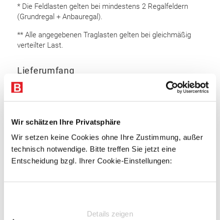
* Die Feldlasten gelten bei mindestens 2 Regalfeldern
(Grundregal + Anbauregal).
** Alle angegebenen Traglasten gelten bei gleichmäßig
verteilter Last.
Lieferumfang
Rahmen 6.500 x 1.100 mm (HxT): 9 Stk.
Auflageträger 2.700 mm: 64 Stk.
Bodenanker
Wir schätzen Ihre Privatsphäre
Sicherungsstifte
Wir setzen keine Cookies ohne Ihre Zustimmung, außer
technisch notwendige. Bitte treffen Sie jetzt eine
Rahmen
Entscheidung bzgl. Ihrer Cookie-Einstellungen:
Omega Rahmenprofil
Profiliertes Bandstahl
Einwilligungsauswahl
Profilbreite: 100 mm
Details zeigen
Materialstärke: 2,5 mm