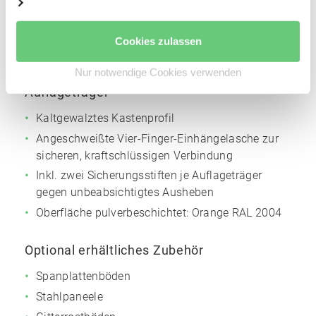
Höhenverstellraster für die Trägerholme: 50 mm
Oberfläche pulverbeschichtet:
Silbergrau
NCS
Cookies zulassen
S4005
Nur notwendige Cookies verwenden
Auflageträger
Kaltgewalztes Kastenprofil
Angeschweißte Vier-Finger-Einhängelasche zur
sicheren, kraftschlüssigen Verbindung
Inkl. zwei Sicherungsstiften je Auflageträger
gegen unbeabsichtigtes Ausheben
Oberfläche pulverbeschichtet:
Orange
RAL 2004
Optional erhältliches Zubehör
Spanplattenböden
Stahlpaneele