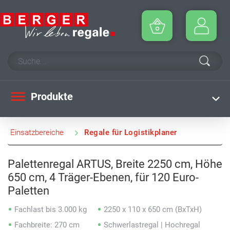
Produkte
Einsatzbereiche
Regale für Logistikplaner
Palettenregal ARTUS, Breite 2250 cm, Höhe
650 cm, 4 Träger-Ebenen, für 120 Euro-
Paletten
Fachlast bis 3.000 kg
2250 x 110 x 650 cm (BxTxH)
Fachbreite: 270 cm
Schwerlastregal | Hochregal