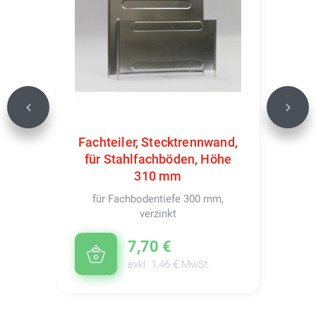
Previous
Next
Fachteiler, Stecktrennwand,
für Stahlfachböden, Höhe
310 mm
für Fachbodentiefe 300 mm,
verzinkt
7,70 €
exkl. 1,46 € MwSt.