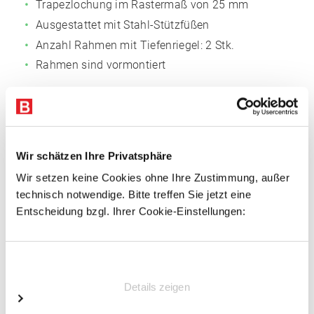
Trapezlochung im Rastermaß von 25 mm
Ausgestattet mit Stahl-Stützfüßen
Anzahl Rahmen mit Tiefenriegel: 2 Stk.
Rahmen sind vormontiert
Fachböden
Fachmaß: 1.005 x 300 mm (BxT)
Anzahl der Böden: 5
Wir schätzen Ihre Privatsphäre
Oberflächen glanzverzinkt
Wir setzen keine Cookies ohne Ihre Zustimmung, außer
3-fach gekantet, 40 mm Rohrkante, für
technisch notwendige. Bitte treffen Sie jetzt eine
außergewöhnliche Stabilität
Entscheidung bzgl. Ihrer Cookie-Einstellungen:
Mit Systemlochungen für Zubehör
Einwilligungsauswahl
Vorteile
Details zeigen
Einfacher Regalaufbau
Schnelle Fachbodenmontage dank steckbarer