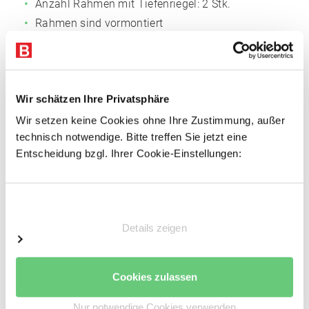
Anzahl Rahmen mit Tiefenriegel: 2 Stk.
Rahmen sind vormontiert
Fachböden
Fachmaß: 1.005 x 600 mm (BxT)
Wir schätzen Ihre Privatsphäre
Anzahl der Böden: 6 Stk.
Wir setzen keine Cookies ohne Ihre Zustimmung, außer
Oberflächen: Verzinkt
technisch notwendige. Bitte treffen Sie jetzt eine
3-fach gekantet, 40 mm Rohrkante, für
Entscheidung bzgl. Ihrer Cookie-Einstellungen:
außergewöhnliche Stabilität
Mit Systemlochungen für Zubehör
Einwilligungsauswahl
Vorteile
Details zeigen
Einfacher Regalaufbau
Schnelle Fachbodenmontage dank steckbarer
Cookies zulassen
Fachbodenträger
Einfache Erweiterbarkeit durch Grund- und
Nur notwendige Cookies verwenden