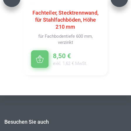
Previous
Next
Fachteiler, Stecktrennwand,
für Stahlfachböden, Höhe
210 mm
für Fachbodentiefe 600 mm,
verzinkt
8,50 €
exkl. 1,62 € MwSt.
Besuchen Sie auch