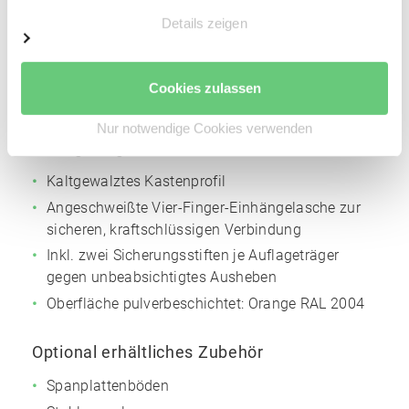
Details zeigen
Materialstärke: 2 mm
Höhenverstellraster für die Trägerholme: 50 mm
Oberfläche pulverbeschichtet:
Silbergrau
NCS
Cookies zulassen
S4005
Nur notwendige Cookies verwenden
Auflageträger
Kaltgewalztes Kastenprofil
Angeschweißte Vier-Finger-Einhängelasche zur
sicheren, kraftschlüssigen Verbindung
Inkl. zwei Sicherungsstiften je Auflageträger
gegen unbeabsichtigtes Ausheben
Oberfläche pulverbeschichtet:
Orange
RAL 2004
Optional erhältliches Zubehör
Spanplattenböden