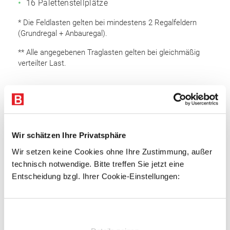
16 Palettenstellplätze
* Die Feldlasten gelten bei mindestens 2 Regalfeldern
(Grundregal + Anbauregal).
** Alle angegebenen Traglasten gelten bei gleichmäßig
verteilter Last.
Lieferumfang
Rahmen 5.000 x 800 mm (HxT): 3 Stk.
Auflageträger 2.700 mm: 12 Stk.
Wir schätzen Ihre Privatsphäre
Bodenanker
Wir setzen keine Cookies ohne Ihre Zustimmung, außer
Sicherungsstifte
technisch notwendige. Bitte treffen Sie jetzt eine
Entscheidung bzgl. Ihrer Cookie-Einstellungen:
Rahmen
Omega Rahmenprofil
Einwilligungsauswahl
Profiliertes Bandstahl
Profilbreite: 85 mm