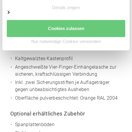
Details zeigen
Materialstärke: 2,5 mm
Höhenverstellraster für die Trägerholme: 50 mm
Oberfläche pulverbeschichtet:
Silbergrau
NCS
Cookies zulassen
S4005
Nur notwendige Cookies verwenden
Auflageträger
Kaltgewalztes Kastenprofil
Angeschweißte Vier-Finger-Einhängelasche zur
sicheren, kraftschlüssigen Verbindung
Inkl. zwei Sicherungsstiften je Auflageträger
gegen unbeabsichtigtes Ausheben
Oberfläche pulverbeschichtet:
Orange
RAL 2004
Optional erhältliches Zubehör
Spanplattenböden