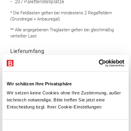
207 Palettenstellplätze
* Die Feldlasten gelten bei mindestens 2 Regalfeldern
(Grundregal + Anbauregal).
** Alle angegebenen Traglasten gelten bei gleichmäßig
verteilter Last.
Lieferumfang
Rahmen 6.500 x 1.100 mm (HxT): 24 Stk.
Auflageträger 2.700 mm: 92 Stk.
Bodenanker
Wir schätzen Ihre Privatsphäre
Sicherungsstifte
Wir setzen keine Cookies ohne Ihre Zustimmung, außer
technisch notwendige. Bitte treffen Sie jetzt eine
Rahmen
Entscheidung bzgl. Ihrer Cookie-Einstellungen:
Omega Rahmenprofil
Profiliertes Bandstahl
Einwilligungsauswahl
Profilbreite: 100 mm