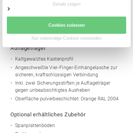
Details zeigen
Materialstärke: 2,5 mm
Höhenverstellraster für die Trägerholme: 50 mm
Oberfläche pulverbeschichtet:
Silbergrau
NCS
Cookies zulassen
S4005
Nur notwendige Cookies verwenden
Auflageträger
Kaltgewalztes Kastenprofil
Angeschweißte Vier-Finger-Einhängelasche zur
sicheren, kraftschlüssigen Verbindung
Inkl. zwei Sicherungsstiften je Auflageträger
gegen unbeabsichtigtes Ausheben
Oberfläche pulverbeschichtet:
Orange
RAL 2004
Optional erhältliches Zubehör
Spanplattenböden