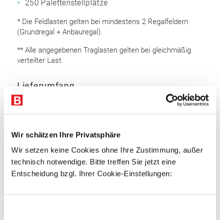
250 Palettenstellplätze
* Die Feldlasten gelten bei mindestens 2 Regalfeldern
(Grundregal + Anbauregal).
** Alle angegebenen Traglasten gelten bei gleichmäßig
verteilter Last.
Lieferumfang
Rahmen 6.000 x 800 mm (HxT): 26 Stk.
Auflageträger 2.700 mm: 200 Stk.
Bodenanker
Wir schätzen Ihre Privatsphäre
Sicherungsstifte
Wir setzen keine Cookies ohne Ihre Zustimmung, außer
technisch notwendige. Bitte treffen Sie jetzt eine
Rahmen
Entscheidung bzgl. Ihrer Cookie-Einstellungen:
Omega Rahmenprofil
Profiliertes Bandstahl
Einwilligungsauswahl
Profilbreite: 100 mm