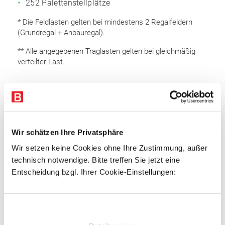
252 Palettenstellplätze
* Die Feldlasten gelten bei mindestens 2 Regalfeldern
(Grundregal + Anbauregal).
** Alle angegebenen Traglasten gelten bei gleichmäßig
verteilter Last.
Lieferumfang
Rahmen 6.000 x 1.100 mm (HxT): 29 Stk.
Auflageträger 2.700 mm: 112 Stk.
Wir schätzen Ihre Privatsphäre
Bodenanker
Wir setzen keine Cookies ohne Ihre Zustimmung, außer
Sicherungsstifte
technisch notwendige. Bitte treffen Sie jetzt eine
Entscheidung bzgl. Ihrer Cookie-Einstellungen:
Rahmen
Omega Rahmenprofil
Einwilligungsauswahl
Profiliertes Bandstahl
Profilbreite: 100 mm