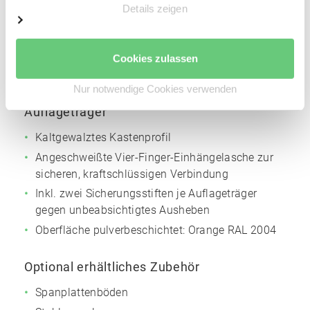
Details zeigen
Materialstärke: 2,5 mm
Höhenverstellraster für die Trägerholme: 50 mm
Oberfläche pulverbeschichtet:
Silbergrau
NCS
Cookies zulassen
S4005
Nur notwendige Cookies verwenden
Auflageträger
Kaltgewalztes Kastenprofil
Angeschweißte Vier-Finger-Einhängelasche zur
sicheren, kraftschlüssigen Verbindung
Inkl. zwei Sicherungsstiften je Auflageträger
gegen unbeabsichtigtes Ausheben
Oberfläche pulverbeschichtet:
Orange
RAL 2004
Optional erhältliches Zubehör
Spanplattenböden