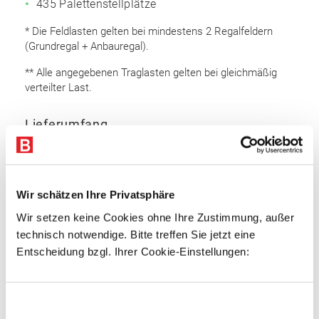
435 Palettenstellplätze
* Die Feldlasten gelten bei mindestens 2 Regalfeldern
(Grundregal + Anbauregal).
** Alle angegebenen Traglasten gelten bei gleichmäßig
verteilter Last.
Lieferumfang
Rahmen 6.500 x 1.100 mm (HxT): 30 Stk.
Auflageträger 2.700 mm: 232 Stk.
Bodenanker
Wir schätzen Ihre Privatsphäre
Sicherungsstifte
Wir setzen keine Cookies ohne Ihre Zustimmung, außer
technisch notwendige. Bitte treffen Sie jetzt eine
Rahmen
Entscheidung bzgl. Ihrer Cookie-Einstellungen:
Omega Rahmenprofil
Profiliertes Bandstahl
Einwilligungsauswahl
Profilbreite: 100 mm