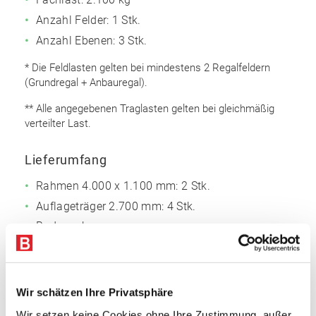
Anzahl Felder: 1 Stk.
Anzahl Ebenen: 3 Stk.
* Die Feldlasten gelten bei mindestens 2 Regalfeldern
(Grundregal + Anbauregal).
** Alle angegebenen Traglasten gelten bei gleichmäßig
verteilter Last.
Lieferumfang
Rahmen 4.000 x 1.100 mm: 2 Stk.
Auflageträger 2.700 mm: 4 Stk.
Bodenanker
Sicherungsstifte
Rahmen
Wir schätzen Ihre Privatsphäre
Omega Rahmenprofil
Wir setzen keine Cookies ohne Ihre Zustimmung, außer