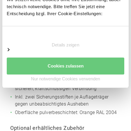
Profiliertes Bandstahl
technisch notwendige. Bitte treffen Sie jetzt eine
Entscheidung bzgl. Ihrer Cookie-Einstellungen:
Profilbreite: 85 mm
Materialstärke: 2 mm
Höhenverstellraster für die Trägerholme: 50 mm
Einwilligungsauswahl
Oberfläche pulverbeschichtet:
Silbergrau
NCS
Details zeigen
S4005
Auflageträger
Cookies zulassen
Kaltgewalztes Kastenprofil
Nur notwendige Cookies verwenden
Angeschweißte Vier-Finger-Einhängelasche zur
sicheren, kraftschlüssigen Verbindung
Inkl. zwei Sicherungsstiften je Auflageträger
gegen unbeabsichtigtes Ausheben
Oberfläche pulverbeschichtet:
Orange
RAL 2004
Optional erhältliches Zubehör