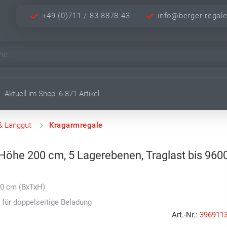
+49 (0)711 / 83 8878-43
info@berger-regal
Aktuell im Shop: 6.871 Artikel
 & Langgut
Kragarmregale
Höhe 200 cm, 5 Lagerebenen, Traglast bis 960
00 cm (BxTxH)
 für doppelseitige Beladung
Art.-Nr.:
396911