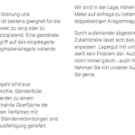
Wir sind in der Lage, Höhen
e
Ordnung und
Meter auf Anfrage zu liefern
ist bestens geeignet für die
doppelseitigen Kragarmreg
hwer, zu lang oder zu
Durch aufeinander abgest
atzsparend
. Eine geordnete
Zubehörteile lässt sich da
riff
auf das eingelagerte
anpassen. Lagergut mit unt
ngmaterialregals vollends
stellt kein Problem dar. A
nicht immer gleich - auch h
Nehmen Sie mit unseren Kun
Sie gerne.
egals sind
aus
profile, Ständerfüße,
erden zu einem
trahlte Oberfläche der
chen Verfahren mit
t. Ständerverbindungen und
Ausfertigung
geliefert.