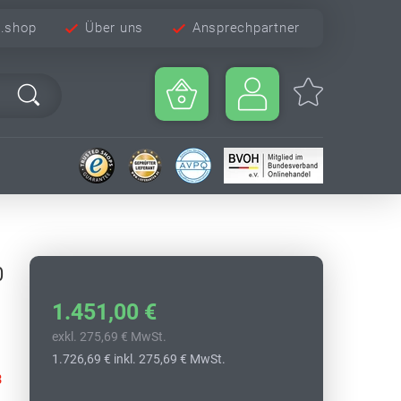
e.shop
Über uns
Ansprechpartner
0
1.451,00 €
exkl. 275,69 € MwSt.
1.726,69 €
inkl. 275,69 € MwSt.
3