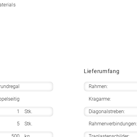
terials
Lieferumfang
rundregal
Rahmen:
pelseitig
Kragarme:
1
Stk.
Diagonalstreben:
5
Stk.
Rahmenverbindungen:
500
kg
Traglastenschilder: