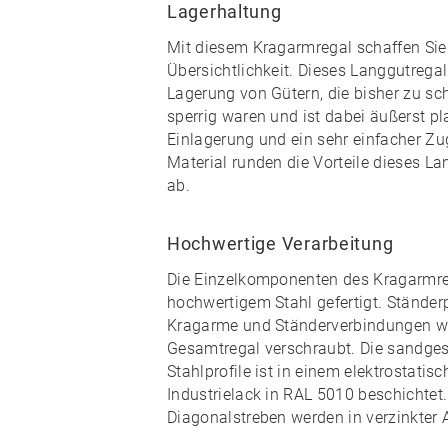
Lagerhaltung
Mit diesem Kragarmregal schaffen Si
Übersichtlichkeit
. Dieses Langgutregal 
Lagerung von Gütern, die bisher zu sc
sperrig waren und ist dabei
äußerst pl
Einlagerung und ein
sehr einfacher Zug
Material runden die Vorteile dieses La
ab.
Hochwertige Verarbeitung
Die Einzelkomponenten des Kragarmr
hochwertigem Stahl gefertigt
. Ständer
Kragarme und Ständerverbindungen w
Gesamtregal verschraubt. Die sandges
Stahlprofile ist in einem elektrostatis
Industrielack in RAL 5010 beschichte
Diagonalstreben werden in
verzinkter 