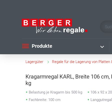
Produkte
Lagergüter
Regale für die Lagerung von Platten
Kragarmregal KARL, Breite 106 cm, 
kg
Belastung je Kragarm bis 500 kg
106 x 92 x 2
Fachbreite: 100 cm
Langgutregal