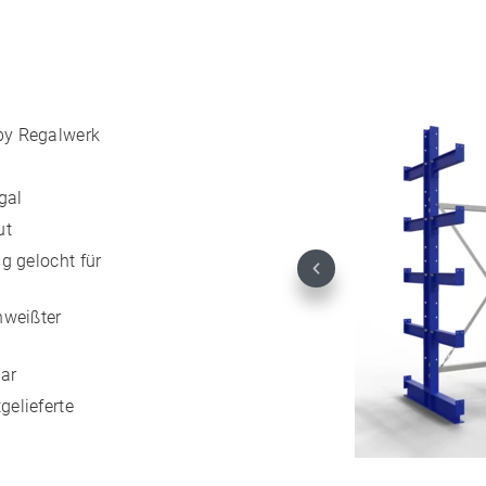
by Regalwerk
gal
ut
g gelocht für
Previous
hweißter
ar
elieferte