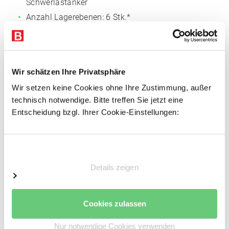
Schwerlastanker
Anzahl Lagerebenen: 6 Stk.*
Farbe: Enzianblau (RAL 5010)
Fachlast: 250 kg
Rahmenlast: 1.400 kg
Wir schätzen Ihre Privatsphäre
Feldlast: 1.500 kg *
Wir setzen keine Cookies ohne Ihre Zustimmung, außer
*Lagerebenen inklusive Fußlagerung.
technisch notwendige. Bitte treffen Sie jetzt eine
Entscheidung bzgl. Ihrer Cookie-Einstellungen:
*Alle angegebenen Traglasten gelten für gleichmäßig
verteilte Lasten.
Einwilligungsauswahl
Abmessungen
Details zeigen
Höhe: 2.500 mm
Breite: 1.060 mm
Tiefe: 920 mm
Cookies zulassen
Fachbreite: 1.000 mm
Nur notwendige Cookies verwenden