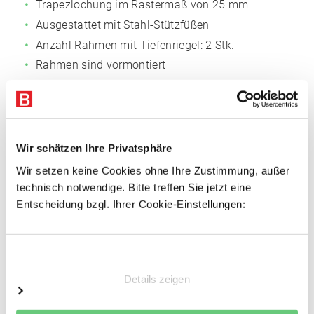
Trapezlochung im Rastermaß von 25 mm
Ausgestattet mit Stahl-Stützfüßen
Anzahl Rahmen mit Tiefenriegel: 2 Stk.
Rahmen sind vormontiert
Fachböden
Fachmaß: 1.285 x 500 mm (BxT)
Anzahl der Böden: 6
Wir schätzen Ihre Privatsphäre
Oberflächen glanzverzinkt
Wir setzen keine Cookies ohne Ihre Zustimmung, außer
technisch notwendige. Bitte treffen Sie jetzt eine
3-fach gekantet, 40 mm Rohrkante, für
Entscheidung bzgl. Ihrer Cookie-Einstellungen:
außergewöhnliche Stabilität
Mit Systemlochungen für Zubehör
Einwilligungsauswahl
Vorteile
Details zeigen
Einfacher Regalaufbau
Schnelle Fachbodenmontage dank steckbarer