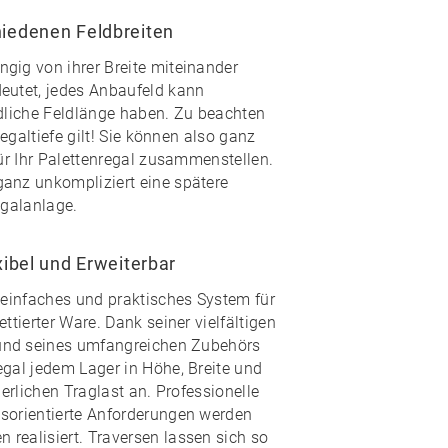
iedenen Feldbreiten
gig von ihrer Breite miteinander
eutet, jedes Anbaufeld kann
edliche Feldlänge haben. Zu beachten
Regaltiefe gilt! Sie können also ganz
für Ihr Palettenregal zusammenstellen.
anz unkompliziert eine spätere
egalanlage.
xibel und Erweiterbar
 einfaches und praktisches System für
ttierter Ware. Dank seiner vielfältigen
und seines
umfangreichen Zubehörs
egal jedem Lager in Höhe, Breite und
derlichen Traglast an. Professionelle
sorientierte Anforderungen werden
realisiert. Traversen lassen sich so