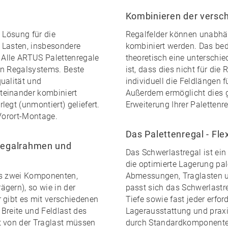
Kombinieren der versch
e Lösung für die
Regalfelder können unabhän
 Lasten, insbesondere
kombiniert werden. Das bed
. Alle ARTUS Palettenregale
theoretisch eine unterschi
len Regalsystems. Beste
ist, dass dies nicht für die 
ualität und
individuell die Feldlängen 
teinander kombiniert
Außerdem ermöglicht dies g
egt (unmontiert) geliefert.
Erweiterung Ihrer Palettenr
 Vorort-Montage.
Das Palettenregal - Fle
s Regalrahmen und
Das Schwerlastregal ist ein
die optimierte Lagerung pale
us zwei Komponenten,
Abmessungen, Traglasten 
gern), so wie in der
passt sich das Schwerlastr
 gibt es mit verschiedenen
Tiefe sowie fast jeder erfor
Breite und Feldlast des
Lagerausstattung und praxi
t von der Traglast müssen
durch Standardkomponenten 