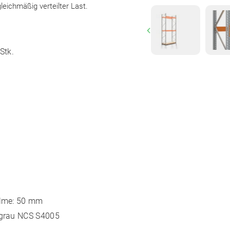
leichmäßig verteilter Last.
Previous
Stk.
holme: 50 mm
rgrau
NCS S4005