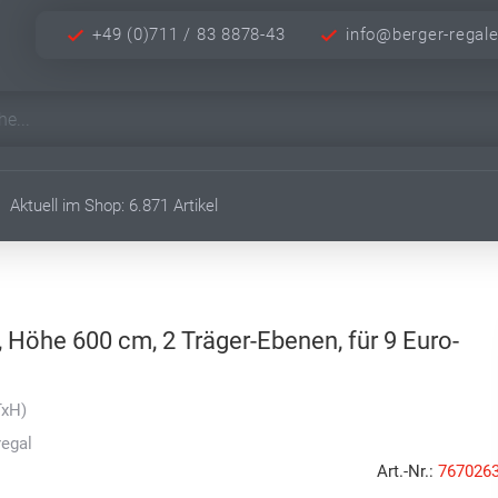
+49 (0)711 / 83 8878-43
info@berger-regal
Aktuell im Shop: 6.871 Artikel
 Höhe 600 cm, 2 Träger-Ebenen, für 9 Euro-
TxH)
regal
Art.-Nr.:
767026