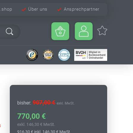
e.shop
Über uns
Ansprechpartner
907,00 €
bisher:
exkl. MwSt.
770,00 €
exkl. 146,30 € MwSt.
3
916,30 €
inkl. 146,30 € MwSt.