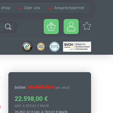
e.shop
Über uns
Ansprechpartner
-
26.587,00 €
bisher:
exkl. MwSt.
22.598,00 €
exkl. 4.293,62 € MwSt.
8
26.891,62 €
inkl. 4.293,62 € MwSt.