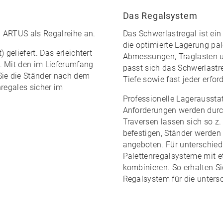
Das Regalsystem
al ARTUS
als Regalreihe an.
Das Schwerlastregal ist ein
die optimierte Lagerung pale
 geliefert. Das erleichtert
Abmessungen, Traglasten 
. Mit den im
Lieferumfang
passt sich das Schwerlastr
Sie die Ständer nach dem
Tiefe sowie fast jeder erfor
nregales sicher im
Professionelle Lagerausstat
Anforderungen werden durc
Traversen lassen sich so z.
befestigen, Ständer werden
angeboten. Für unterschied
Palettenregalsysteme mit 
kombinieren. So erhalten Si
Regalsystem
für die unters