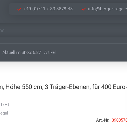
+49 (0)711 / 83 8878-43
info@berger-regal
Aktuell im Shop: 6.871 Artikel
m, Höhe 550 cm, 3 Träger-Ebenen, für 400 Euro
xTxH)
regal
Art.-Nr.:
398057