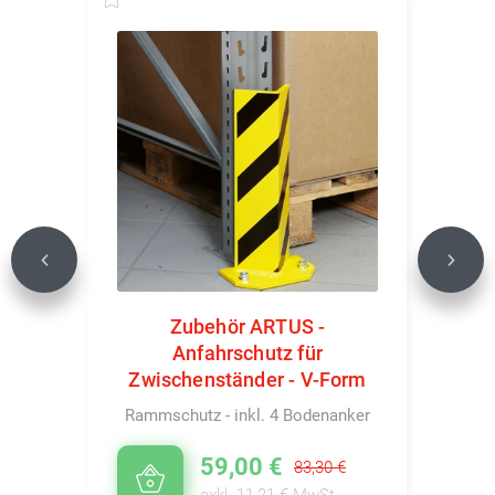
Previous
Next
Zubehör ARTUS -
Anfahrschutz für
Zwischenständer - V-Form
Rammschutz - inkl. 4 Bodenanker
59,00 €
83,30 €
exkl. 11,21 € MwSt.