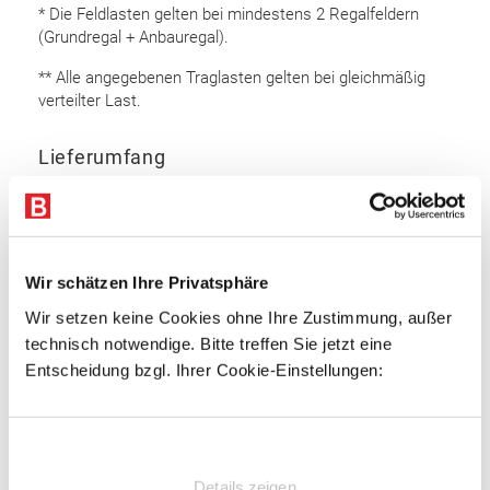
* Die Feldlasten gelten bei mindestens 2 Regalfeldern
(Grundregal + Anbauregal).
** Alle angegebenen Traglasten gelten bei gleichmäßig
verteilter Last.
Lieferumfang
Rahmen 5.000 x 1.100 mm (HxT): 13 Stk.
Auflageträger 2.700 mm: 96 Stk.
Bodenanker
Wir schätzen Ihre Privatsphäre
Sicherungsstifte
Wir setzen keine Cookies ohne Ihre Zustimmung, außer
technisch notwendige. Bitte treffen Sie jetzt eine
Rahmen
Entscheidung bzgl. Ihrer Cookie-Einstellungen:
Omega Rahmenprofil
Profiliertes Bandstahl
Einwilligungsauswahl
Profilbreite: 85 mm
Materialstärke: 2 mm
Details zeigen