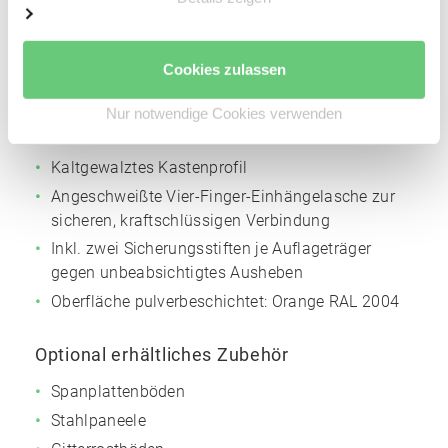
Höhenverstellraster für die Trägerholme: 50 mm
Oberfläche pulverbeschichtet:
Silbergrau
NCS
Cookies zulassen
S4005
Nur notwendige Cookies verwenden
Auflageträger
Kaltgewalztes Kastenprofil
Angeschweißte Vier-Finger-Einhängelasche zur
sicheren, kraftschlüssigen Verbindung
Inkl. zwei Sicherungsstiften je Auflageträger
gegen unbeabsichtigtes Ausheben
Oberfläche pulverbeschichtet:
Orange
RAL 2004
Optional erhältliches Zubehör
Spanplattenböden
Stahlpaneele