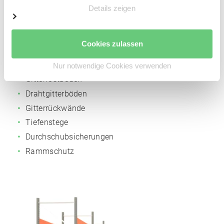
Oberfläche pulverbeschichtet:
Orange
RAL 2004
Details zeigen
Optional erhältliches Zubehör
Cookies zulassen
Spanplattenböden
Stahlpaneele
Nur notwendige Cookies verwenden
Gitterrostböden
Drahtgitterböden
Gitterrückwände
Tiefenstege
Durchschubsicherungen
Rammschutz