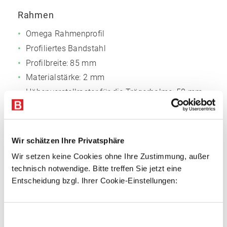
Rahmen
Omega Rahmenprofil
Profiliertes Bandstahl
Profilbreite: 85 mm
Materialstärke: 2 mm
Höhenverstellraster für die Trägerholme: 50 mm
Oberfläche pulverbeschichtet:
Silbergrau
NCS
S4005
Wir schätzen Ihre Privatsphäre
Auflageträger
Wir setzen keine Cookies ohne Ihre Zustimmung, außer
Kaltgewalztes Kastenprofil
technisch notwendige. Bitte treffen Sie jetzt eine
Angeschweißte Vier-Finger-Einhängelasche zur
Entscheidung bzgl. Ihrer Cookie-Einstellungen:
sicheren, kraftschlüssigen Verbindung
Inkl. zwei Sicherungsstiften je Auflageträger
Einwilligungsauswahl
gegen unbeabsichtigtes Ausheben