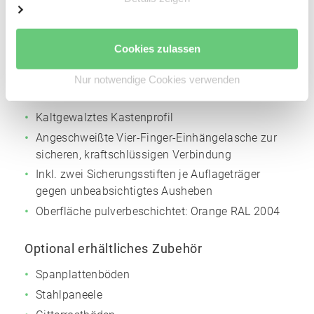
Höhenverstellraster für die Trägerholme: 50 mm
Oberfläche pulverbeschichtet:
Silbergrau
NCS
Cookies zulassen
S4005
Nur notwendige Cookies verwenden
Auflageträger
Kaltgewalztes Kastenprofil
Angeschweißte Vier-Finger-Einhängelasche zur
sicheren, kraftschlüssigen Verbindung
Inkl. zwei Sicherungsstiften je Auflageträger
gegen unbeabsichtigtes Ausheben
Oberfläche pulverbeschichtet:
Orange
RAL 2004
Optional erhältliches Zubehör
Spanplattenböden
Stahlpaneele