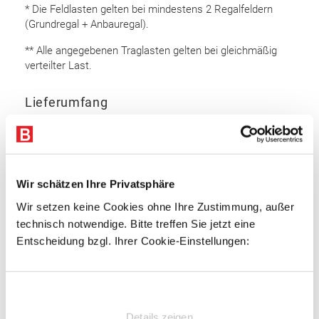
* Die Feldlasten gelten bei mindestens 2 Regalfeldern
(Grundregal + Anbauregal).
** Alle angegebenen Traglasten gelten bei gleichmäßig
verteilter Last.
Lieferumfang
Rahmen 5.000 x 800 mm (HxT): 4 Stk.
Auflageträger 2.700 mm: 24 Stk.
Bodenanker
Wir schätzen Ihre Privatsphäre
Sicherungsstifte
Wir setzen keine Cookies ohne Ihre Zustimmung, außer
technisch notwendige. Bitte treffen Sie jetzt eine
Rahmen
Entscheidung bzgl. Ihrer Cookie-Einstellungen:
Omega Rahmenprofil
Profiliertes Bandstahl
Einwilligungsauswahl
Profilbreite: 85 mm
Materialstärke: 2 mm
Details zeigen