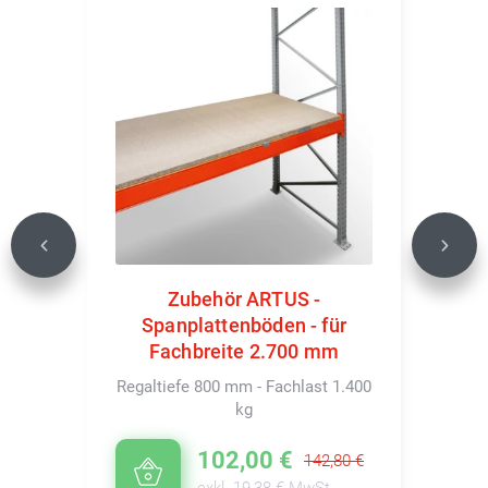
Previous
Next
Zubehör ARTUS -
Spanplattenböden - für
Fachbreite 2.700 mm
Regaltiefe 800 mm - Fachlast 1.400
kg
102,00 €
142,80 €
exkl. 19,38 € MwSt.