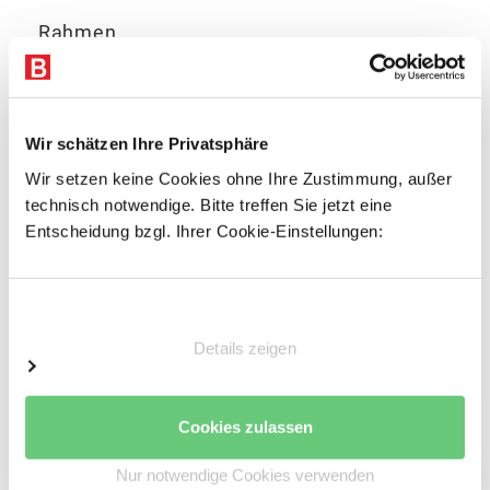
Rahmen
Omega Rahmenprofil
Profiliertes Bandstahl
Profilbreite: 85 mm
Wir schätzen Ihre Privatsphäre
Materialstärke: 2 mm
Wir setzen keine Cookies ohne Ihre Zustimmung, außer
Höhenverstellraster für die Trägerholme: 50 mm
technisch notwendige. Bitte treffen Sie jetzt eine
Oberfläche pulverbeschichtet:
Silbergrau
NCS
Entscheidung bzgl. Ihrer Cookie-Einstellungen:
S4005
Einwilligungsauswahl
Auflageträger
Details zeigen
Kaltgewalztes Kastenprofil
Angeschweißte Vier-Finger-Einhängelasche zur
sicheren, kraftschlüssigen Verbindung
Cookies zulassen
Inkl. zwei Sicherungsstiften je Auflageträger
gegen unbeabsichtigtes Ausheben
Nur notwendige Cookies verwenden