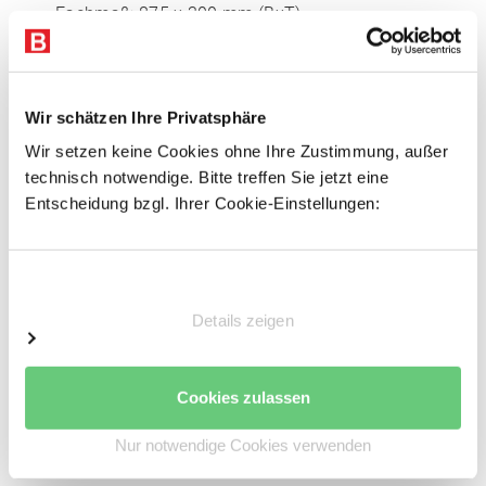
Fachmaß: 875 x 300 mm (BxT)
Anzahl der Böden: 7 Stk.
Einlegeböden Span, 16 mm P4
Inkl. 2 Stufenbalken pro Boden, verzinkt
Wir schätzen Ihre Privatsphäre
Sicherungsstifte
Wir setzen keine Cookies ohne Ihre Zustimmung, außer
Keine zusätzliche Aussteifung notwendig
technisch notwendige. Bitte treffen Sie jetzt eine
Entscheidung bzgl. Ihrer Cookie-Einstellungen:
Vorteile
Einfacher Regalaufbau
Einwilligungsauswahl
Schnelle Fachbodenmontage dank steckbarer
Details zeigen
Fachbodenträger
Einfache Erweiterbarkeit durch Grund- und
Anbaufelder
Cookies zulassen
Optimale Raumnutzung
Hohe Wirtschaftlichkeit
Nur notwendige Cookies verwenden