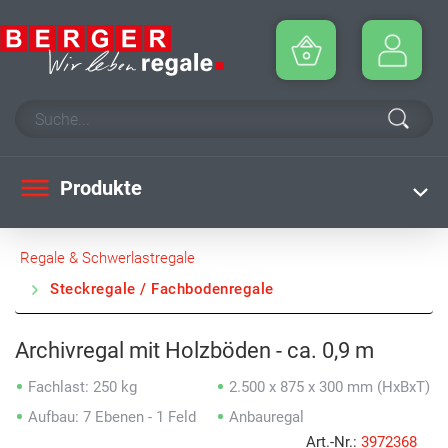
Produkte
Regale & Schwerlastregale
Steckregale / Fachbodenregale
Archivregal mit Holzböden - ca. 0,9 m
Fachlast: 250 kg
2.500 x 875 x 300 mm (HxBxT)
Aufbau: 7 Ebenen - 1 Feld
Anbauregal
Art.-Nr.:
3972368