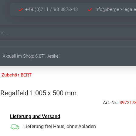
+49 (0)711 / 83 8878-43
info@berger-regal
Aktuell im Shop: 6.871 Artikel
 Zubehör BERT
 Regalfeld 1.005 x 500 mm
Art.-Nr.:
397217
Lieferung und Versand
Lieferung frei Haus, ohne Abladen