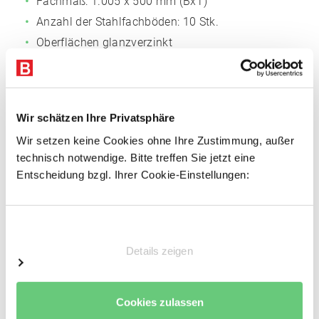
Fachmaß: 1.005 x 500 mm (BxT)
Anzahl der Stahlfachböden: 10 Stk.
Oberflächen glanzverzinkt
Einfache Montage, dank steckbarer
Fachbodenträger
3-fach gekantet, 40 mm Rohrkante, für
außergewöhnliche Stabilität
Wir schätzen Ihre Privatsphäre
Mit Systemlochungen für Zubehör
Wir setzen keine Cookies ohne Ihre Zustimmung, außer
technisch notwendige. Bitte treffen Sie jetzt eine
Entscheidung bzgl. Ihrer Cookie-Einstellungen:
Vorteile
Einfacher Regalaufbau
Schnelle Fachbodenmontage dank steckbarer
Einwilligungsauswahl
Fachbodenträger
Details zeigen
Einfache Erweiterbarkeit durch Anbaufelder
Platzierung in Ecken für ideale Raumnutzung
Hohe Wirtschaftlichkeit
Cookies zulassen