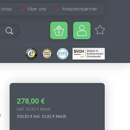
e.shop
Über uns
Ansprechpartner
278,00 €
exkl. 52,82 € MwSt.
0
330,82 €
inkl. 52,82 € MwSt.