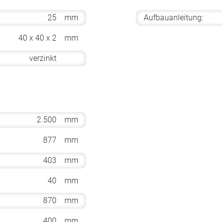
25
mm
Aufbauanleitung:
40 x 40 x 2
mm
verzinkt
2.500
mm
877
mm
403
mm
40
mm
870
mm
400
mm