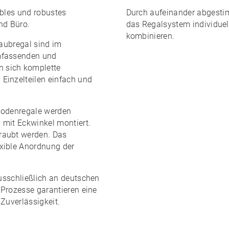
ibles und robustes
Durch aufeinander abgest
nd Büro.
das Regalsystem
individue
kombinieren
.
raubregal sind im
mfassenden und
 sich komplette
 Einzelteilen
einfach und
bodenregale werden
 mit Eckwinkel montiert.
raubt werden. Das
exible Anordnung
der
ausschließlich an
deutschen
e Prozesse garantieren eine
Zuverlässigkeit.