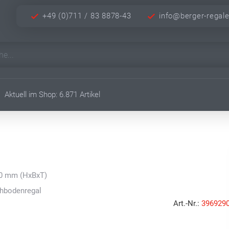
+49 (0)711 / 83 8878-43
info@berger-regal
Aktuell im Shop: 6.871 Artikel
00 mm (HxBxT)
chbodenregal
Art.-Nr.:
396929