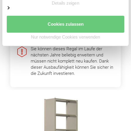
Einfache Erweiterbarkeit durch Grund- und
Details zeigen
Anbaufelder
Optimale Raumnutzung
Cookies zulassen
Hohe Wirtschaftlichkeit
Nur notwendige Cookies verwenden
Sie können dieses Regal im Laufe der
nächsten Jahre beliebig erweitern und
müssen nicht komplett neu kaufen. Dank
dieser Ausbaufähigkeit können Sie sicher in
die Zukunft investieren.