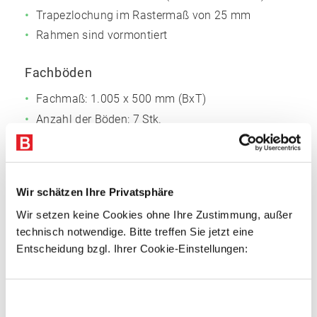
Trapezlochung im Rastermaß von 25 mm
Rahmen sind vormontiert
Fachböden
Fachmaß: 1.005 x 500 mm (BxT)
Anzahl der Böden: 7 Stk.
Oberflächen glanzverzinkt
3-fach gekantet, 40 mm Rohrkante, für
außergewöhnliche Stabilität
Wir schätzen Ihre Privatsphäre
Mit Systemlochungen für Zubehör
Wir setzen keine Cookies ohne Ihre Zustimmung, außer
technisch notwendige. Bitte treffen Sie jetzt eine
Vorteile
Entscheidung bzgl. Ihrer Cookie-Einstellungen:
Einfacher Regalaufbau
Schnelle Fachbodenmontage dank steckbarer
Einwilligungsauswahl
Fachbodenträger