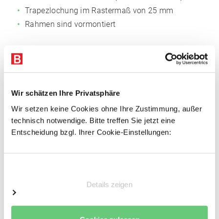
Trapezlochung im Rastermaß von 25 mm
Rahmen sind vormontiert
Fachböden
Fachmaß: 1.005 x 500 mm (BxT)
Anzahl der Böden: 6 Stk.
Wir schätzen Ihre Privatsphäre
Oberflächen glanzverzinkt
Wir setzen keine Cookies ohne Ihre Zustimmung, außer
3-fach gekantet, 40 mm Rohrkante, für
technisch notwendige. Bitte treffen Sie jetzt eine
außergewöhnliche Stabilität
Entscheidung bzgl. Ihrer Cookie-Einstellungen:
Mit Systemlochungen für Zubehör
Vorteile
Einwilligungsauswahl
Einfacher Regalaufbau
Details zeigen
Schnelle Fachbodenmontage dank steckbarer
Fachbodenträger