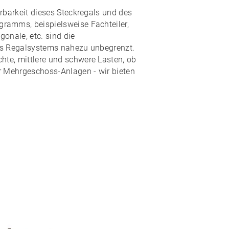
rbarkeit
dieses Steckregals und des
ogramms
, beispielsweise Fachteiler,
onale, etc. sind die
es Regalsystems nahezu
unbegrenzt
.
hte, mittlere und schwere Lasten, ob
r Mehrgeschoss-Anlagen - wir bieten