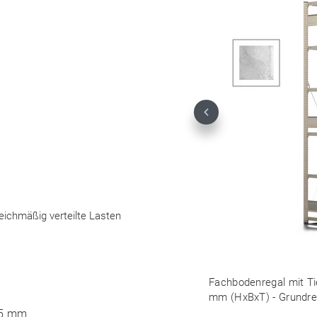
Previous
leichmäßig verteilte Lasten
Fachbodenregal mit Tie
mm (HxBxT) - Grundrega
25 mm