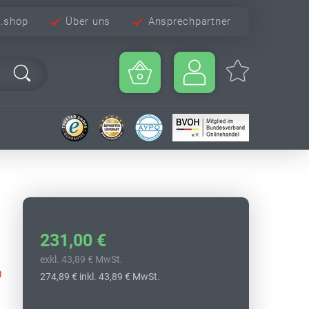
e.shop
Über uns
Ansprechpartner
231,00 €
exkl. 43,89 € MwSt.
0
274,89 €
inkl. 43,89 € MwSt.