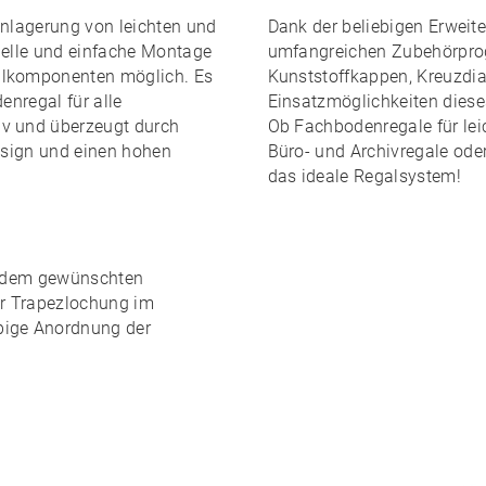
inlagerung von leichten und
Dank der
beliebigen Erweite
elle und einfache Montage
umfangreichen Zubehörpr
lkomponenten möglich. Es
Kunststoffkappen, Kreuzdiag
enregal für alle
Einsatzmöglichkeiten dies
iv und überzeugt durch
Ob Fachbodenregale für leic
Design und einen
hohen
Büro- und Archivregale ode
das ideale Regalsystem!
edem gewünschten
er Trapezlochung im
ebige Anordnung
der