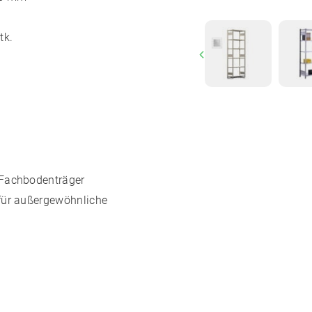
tk.
Previous
 Fachbodenträger
für außergewöhnliche