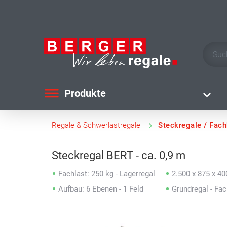
Produkte
Regale & Schwerlastregale
Steckregale / Fac
Steckregal BERT - ca. 0,9 m
Fachlast: 250 kg - Lagerregal
2.500 x 875 x 4
Aufbau: 6 Ebenen - 1 Feld
Grundregal - Fa