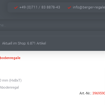
+49 (0)711 / 83 8878-43
info@berger-regal
Aktuell im Shop: 6.871 Artikel
hbodenregale
00 mm (HxBxT)
chbodenregal
Art.-Nr.:
396959