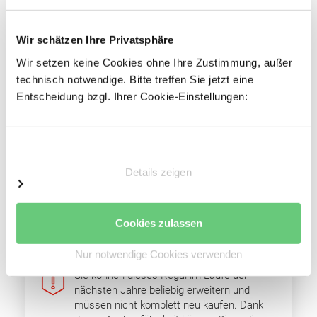
Sicherungsstifte
Keine zusätzliche Aussteifung notwendig
Wir schätzen Ihre Privatsphäre
Wir setzen keine Cookies ohne Ihre Zustimmung, außer
Vorteile
technisch notwendige. Bitte treffen Sie jetzt eine
Entscheidung bzgl. Ihrer Cookie-Einstellungen:
Einfacher Regalaufbau
Schnelle Fachbodenmontage dank steckbarer
Fachbodenträger
Einwilligungsauswahl
Einfache Erweiterbarkeit durch Grund- und
Details zeigen
Anbaufelder
Optimale Raumnutzung
Hohe Wirtschaftlichkeit
Cookies zulassen
Nur notwendige Cookies verwenden
Sie können dieses Regal im Laufe der
nächsten Jahre beliebig erweitern und
müssen nicht komplett neu kaufen. Dank