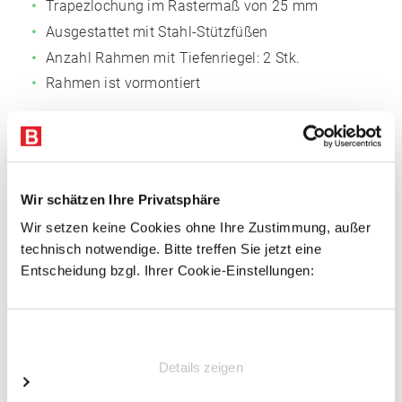
Trapezlochung im Rastermaß von 25 mm
Ausgestattet mit Stahl-Stützfüßen
Anzahl Rahmen mit Tiefenriegel: 2 Stk.
Rahmen ist vormontiert
Fachböden
Fachmaß: 1.005 x 600 mm (BxT)
Anzahl der Böden: 7
Wir schätzen Ihre Privatsphäre
Oberflächen glanzverzinkt
Wir setzen keine Cookies ohne Ihre Zustimmung, außer
3-fach gekantet, 40 mm Rohrkante, für
technisch notwendige. Bitte treffen Sie jetzt eine
außergewöhnliche Stabilität
Entscheidung bzgl. Ihrer Cookie-Einstellungen:
Mit Systemlochungen für Zubehör
Einwilligungsauswahl
Vorteile
Details zeigen
Einfacher Regalaufbau
Schnelle Fachbodenmontage dank steckbarer