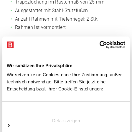
Trapezlochung im Rastermaß von 25 mm
Ausgestattet mit Stahl-Stützfüßen
Anzahl Rahmen mit Tiefenriegel: 2 Stk.
Rahmen ist vormontiert
Fachböden
Fachmaß: 1.285 x 300 mm (BxT)
Anzahl der Böden: 7
Wir schätzen Ihre Privatsphäre
Oberflächen glanzverzinkt
Wir setzen keine Cookies ohne Ihre Zustimmung, außer
3-fach gekantet, 40 mm Rohrkante, für
technisch notwendige. Bitte treffen Sie jetzt eine
außergewöhnliche Stabilität
Entscheidung bzgl. Ihrer Cookie-Einstellungen:
Mit Systemlochungen für Zubehör
Einwilligungsauswahl
Vorteile
Details zeigen
Einfacher Regalaufbau
Schnelle Fachbodenmontage dank steckbarer