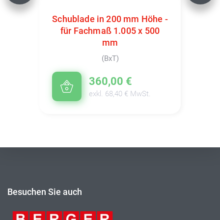
Schublade in 200 mm Höhe -
für Fachmaß 1.005 x 500
mm
(BxT)
360,00 €
exkl. 68,40 € MwSt.
Besuchen Sie auch