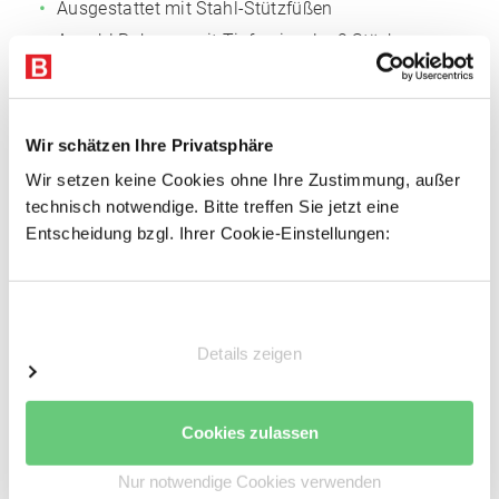
Ausgestattet mit Stahl-Stützfüßen
Anzahl Rahmen mit Tiefenriegeln: 2 Stück
Rahmen sind vormontiert
Fachböden
Wir schätzen Ihre Privatsphäre
Fachmaß: 1.005 x 500 mm (BxT)
Wir setzen keine Cookies ohne Ihre Zustimmung, außer
Anzahl der Böden: 5 Stk.
technisch notwendige. Bitte treffen Sie jetzt eine
Entscheidung bzgl. Ihrer Cookie-Einstellungen:
Einlegeböden Span, 16 mm P4
Inkl. 2 Stufenbalken pro Boden, verzinkt
Sicherungsstifte
Einwilligungsauswahl
Keine zusätzliche Aussteifung notwendig
Details zeigen
Vorteile
Einfacher Regalaufbau
Cookies zulassen
Schnelle Fachbodenmontage dank steckbarer
Nur notwendige Cookies verwenden
Fachbodenträger