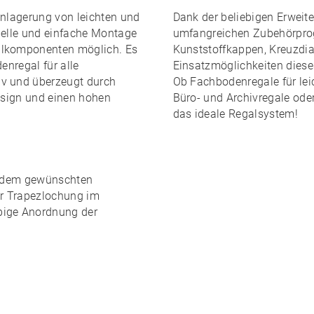
inlagerung von leichten und
Dank der
beliebigen Erweite
elle und einfache Montage
umfangreichen Zubehörpr
lkomponenten möglich. Es
Kunststoffkappen, Kreuzdiag
enregal für alle
Einsatzmöglichkeiten dies
iv und überzeugt durch
Ob Fachbodenregale für leic
Design und einen
hohen
Büro- und Archivregale ode
das ideale Regalsystem!
edem gewünschten
er Trapezlochung im
ebige Anordnung
der