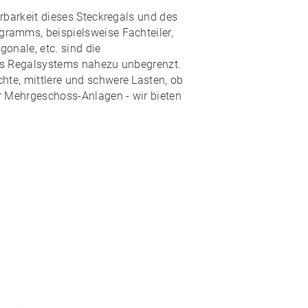
rbarkeit
dieses Steckregals und des
ogramms
, beispielsweise Fachteiler,
onale, etc. sind die
es Regalsystems nahezu
unbegrenzt
.
hte, mittlere und schwere Lasten, ob
r Mehrgeschoss-Anlagen - wir bieten