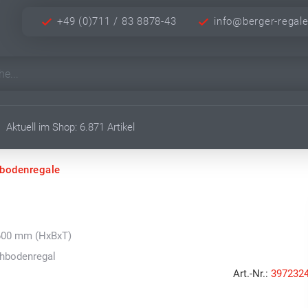
+49 (0)711 / 83 8878-43
info@berger-regal
Aktuell im Shop: 6.871 Artikel
hbodenregale
 600 mm (HxBxT)
chbodenregal
Art.-Nr.:
397232