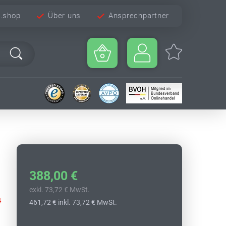
e.shop
Über uns
Ansprechpartner
388,00 €
exkl. 73,72 € MwSt.
4
461,72 €
inkl. 73,72 € MwSt.