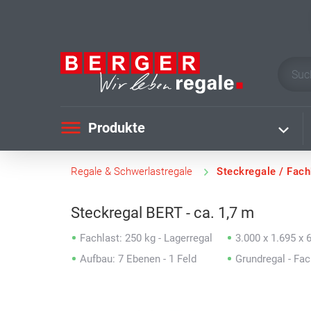
Produkte
Regale & Schwerlastregale
Steckregale / Fac
Steckregal BERT - ca. 1,7 m
Fachlast: 250 kg - Lagerregal
3.000 x 1.695 x
Aufbau: 7 Ebenen - 1 Feld
Grundregal - Fa