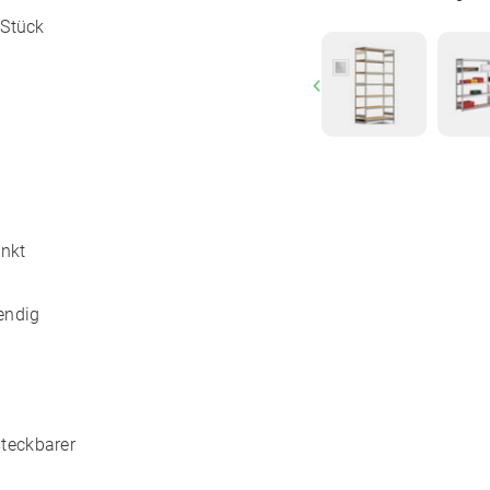
 Stück
Previous
inkt
endig
teckbarer