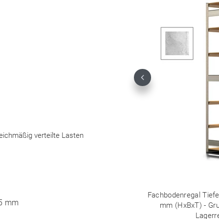
Previous
leichmäßig verteilte Lasten
Fachbodenregal Tiefen
25 mm
mm (HxBxT) - Grun
Lagerr